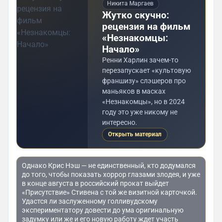
Никита Маргаев
Жутко скучно:
рецензия на фильм
«Незнакомцы:
Начало»
Ренни Харлин зачем-то
перезапускает «культовую
франшизу» слэшеров про
маньяков в масках
«Незнакомцы», но в 2024
году это уже никому не
интересно.
Открыть материал
Однако Крис Нэш — не единственный, кто додумался
до того, чтобы показать хоррор глазами злодея, и уже
в конце августа в российский прокат выйдет
«Присутствие» Стивена с той же визитной карточкой.
Удастся ли заслуженному голливудскому
экспериментатору довести до ума оригинальную
задумку или же и его новую работу ждет участь