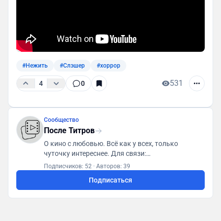
#Нежить
#Слэшер
#хоррор
531
4
0
Сообщество
После Титров
О кино с любовью. Всё как у всех, только
чуточку интереснее. Для связи:
posletitrov@yandex.ru
Подписчиков: 52
·
Авторов: 39
Подписаться