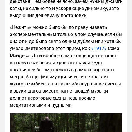
действия. Тем более не ясно, зачем нужны джамп-
каты, не сильно-то и ускоряющие динамику, зато
выдающие дешевизну постановки.
«Нежить» можно было бы по праву назвать
экспериментальным только в том случае, если бы
она от и до была снята одним дублем или хотя бы
умело имитировала этот прием, как
«1917»
Сэма
Мэндеса
. Да и вообще сама концепция не тянет
на полуторачасовой хронометраж и куда
органичнее бы смотрелась в рамках короткого
метра. А еще фильму критически не хватает
жуткого эмбиента на фоне, ибо шуршание листвы
и звуки шагов вместо нагнетающей музыки
делают некоторые сцены невыносимо
медитативными и нудными.