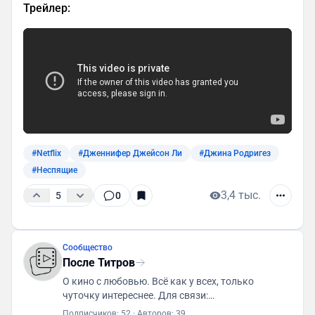
Трейлер:
#Netflix
#Дженнифер Джейсон Ли
#Джина Родригез
#Неспящие
3,4 тыс.
5
0
Сообщество
После Титров
О кино с любовью. Всё как у всех, только
чуточку интереснее. Для связи:
posletitrov@yandex.ru
Подписчиков: 52
·
Авторов: 39