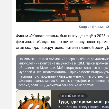
Кадр из фильма «
Фильм «Жажда славы» был выпущен ещё в 2023 год
фестивале «Сандэнс», но почти сразу после прем
стал скандал вокруг исполнителя главной роли, 
На момент начала съёмок карьера актёра стремительно
многолетний контракт на участие в КВМ, где он должен
объединятся Мстители. Мейджорс успел сняться в двух 
муравей и Оса: Квантомания». Однако после выдвинут
насилии по отношению к бывшей жене, от него отвернули
«Жажда славы» могла бы стать триумфом и завоевать
сезоне, если бы Джонатан сам всё не испортил.
Евгений Белоусов
Туда, где время моё: р
9 ноября на Disney+ завершилс