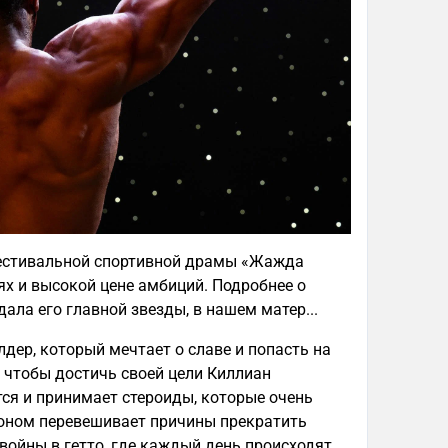
 фестивальной спортивной драмы «Жажда
х и высокой цене амбиций. Подробнее о
ала его главной звезды, в нашем матер...
лдер, который мечтает о славе и попасть на
 чтобы достичь своей цели Киллиан
тся и принимает стероиды, которые очень
ионом перевешивает причины прекратить
войны в гетто, где каждый день происходят