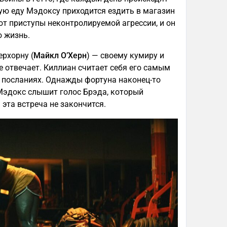
ую еду Мэдоксу приходится ездить в магазин
ют приступы неконтролируемой агрессии, и он
ю жизнь.
рхорну (
Майкл О’Херн
) — своему кумиру и
е отвечает. Киллиан считает себя его самым
в посланиях. Однажды фортуна наконец-то
 Мэдокс слышит голос Брэда, который
эта встреча не закончится.