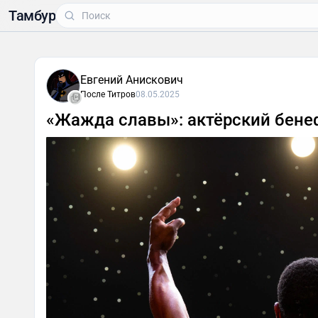
Тамбур
Евгений Анискович
После Титров
08.05.2025
«Жажда славы»: актёрский бен