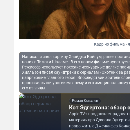
Кадр из фильма «
Написал и снял картину Элайджа Байнум, ранее пост
ночи» с Тимоти Шаламе . В его новом фильме чувствует
Режиссёр использует похожие неонуарные долгие пла
Хилла (он писал саундтреки к сериалам «Охотник за ра
напряжение главного героя. Впоследствии зритель слов
проникаясь сочувствием к нему и его эмоциональному 
его взгляды.
Роман Ковалев
Кот Эдгертона: обзор 
Apple TV+ продолжает радовать 
материя» про Джоэла Эдгертон
право жить с Дженнифер Конне