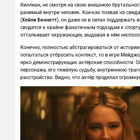
Киллиан, не смотря на свою внешнюю брутальност
ранимый внутри человек. Кое-как позвав на сви
(
Хейли Беннетт
), он даже не в силах поддержать 
сводится к крайне фанатичным подходам к спорту 
отталкивает окружающих, выдавая в нём неспос
Конечно, полностью абстрагироваться от истории 
попытаться отбросить контекст, то в игре Мейдж
ярко демонстрирующих актёрские способности. 
персонажа, его тяжёлую судьбу, внутреннюю траге
расстройство. Видно, что актёр проделал огромн