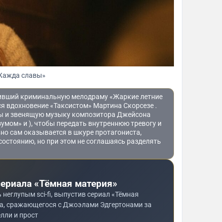
Жажда славы»
авивший криминальную мелодраму «Жаркие летние
ся вдохновение «Таксистом» Мартина Скорсезе .
ны и звенящую музыку композитора Джейсона
зумом» и ), чтобы передать внутреннюю тревогу и
но сам оказывается в шкуре протагониста,
состоянию, но при этом не соглашаясь разделять
сериала «Тёмная материя»
неглупым sci-fi, выпустив сериал «Тёмная
а, сражающегося с Джоэлами Эдгертонами за
лли и прост