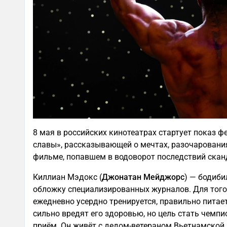
8 мая в российских кинотеатрах стартует показ
славы», рассказывающей о мечтах, разочарования
фильме, попавшем в водоворот последствий сканд
Киллиан Мэдокс (
Джонатан Мейджорс
) — бодиби
обложку специализированных журналов. Для того
ежедневно усердно тренируется, правильно питае
сильно вредят его здоровью, но цель стать чемп
приём. Он живёт с дедом-ветераном Вьетнамской 