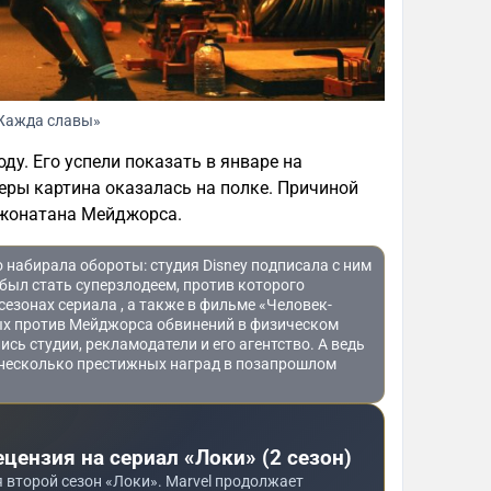
Жажда славы»
у. Его успели показать в январе на
ьеры картина оказалась на полке. Причиной
Джонатана Мейджорса.
 набирала обороты: студия Disney подписала с ним
 был стать суперзлодеем, против которого
сезонах сериала , а также в фильме «Человек-
ых против Мейджорса обвинений в физическом
сь студии, рекламодатели и его агентство. А ведь
 несколько престижных наград в позапрошлом
ецензия на сериал «Локи» (2 сезон)
я второй сезон «Локи». Marvel продолжает