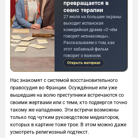
превращается в
сеанс терапии
27 июля на большие экраны
выходит испанская
комедийная драма «О чём
говорят незнакомцы».
Рассказываем о том, как
этот забавный фильм
говорит о важном.
Открыть материал
Нас знакомят с системой восстановительного
правосудия во Франции. Осуждённые или уже
вышедшие на волю преступники встречаются со
своими жертвами или с теми, кто подвергся точно
такому же нападению. Эти встречи возможны
только под чутким руководством медиаторов,
которых в картине тоже трое. В этом можно даже
усмотреть религиозный подтекст.