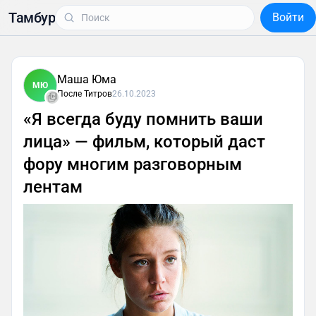
Тамбур
Войти
Маша Юма
МЮ
После Титров
26.10.2023
«Я всегда буду помнить ваши
лица» — фильм, который даст
фору многим разговорным
лентам