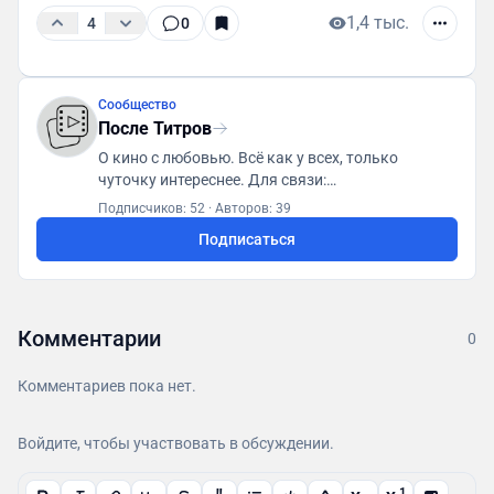
1,4 тыс.
4
0
Сообщество
После Титров
О кино с любовью. Всё как у всех, только
чуточку интереснее. Для связи:
posletitrov@yandex.ru
Подписчиков: 52
·
Авторов: 39
Подписаться
Комментарии
0
Комментариев пока нет.
Войдите, чтобы участвовать в обсуждении.
1