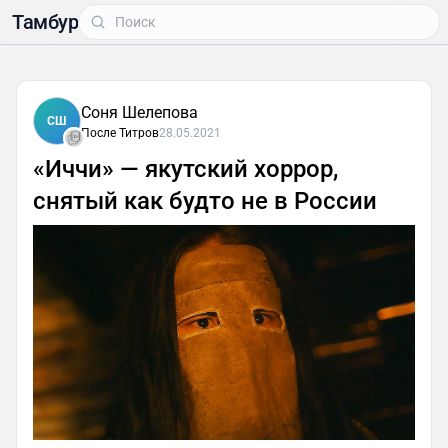
Тамбур
Соня Шелепова
СШ
После Титров
28.05.2021
«Иччи» — якутский хоррор,
снятый как будто не в России