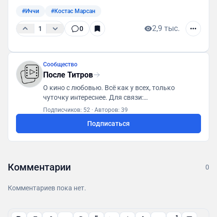
#Иччи
#Костас Марсан
2,9 тыс.
1
0
Сообщество
После Титров
О кино с любовью. Всё как у всех, только
чуточку интереснее. Для связи:
posletitrov@yandex.ru
Подписчиков: 52
·
Авторов: 39
Подписаться
Комментарии
0
Комментариев пока нет.