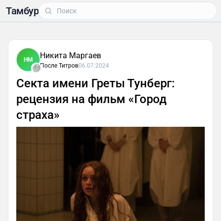
Тамбур
Никита Маргаев
НМ
После Титров
06.07.2024
Секта имени Греты Тунберг:
рецензия на фильм «Город
страха»