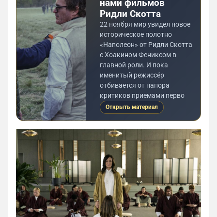
нами фильмов
Ридли Скотта
22 ноября мир увидел новое
историческое полотно
«Наполеон» от Ридли Скотта
с Хоакином Фениксом в
главной роли. И пока
именитый режиссёр
отбивается от напора
критиков приемами перво
Открыть материал