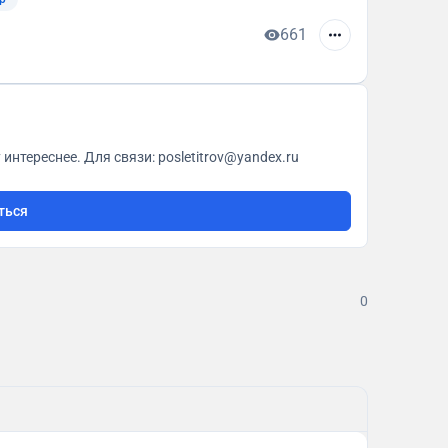
661
О кино с любовью. Всё как у всех, только чуточку интереснее. Для связи: posletitrov@yandex.ru
ться
0