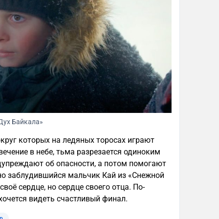
Дух Байкала»
круг которых на ледяных торосах играют
свечение в небе, тьма разрезается одиноким
едупреждают об опасности, а потом помогают
вно заблудившийся мальчик Кай из «Снежной
воё сердце, но сердце своего отца. По-
а хочется видеть счастливый финал.
р