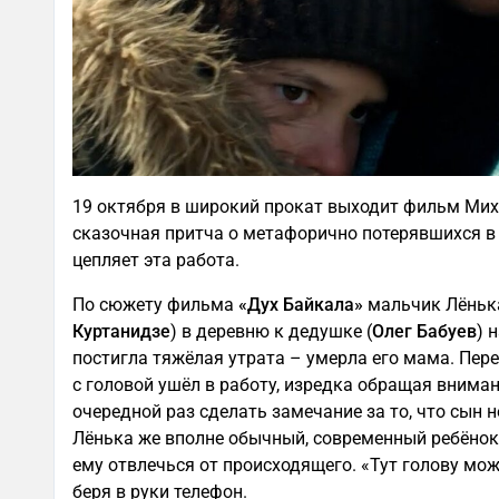
19 октября в широкий прокат выходит фильм Мих
сказочная притча о метафорично потерявшихся в 
цепляет эта работа.
По сюжету фильма
«Дух Байкала»
мальчик Лёнька
Куртанидзе
) в деревню к дедушке (
Олег Бабуев
) 
постигла тяжёлая утрата – умерла его мама. Пер
с головой ушёл в работу, изредка обращая внимани
очередной раз сделать замечание за то, что сын н
Лёнька же вполне обычный, современный ребёнок
ему отвлечься от происходящего. «Тут голову можн
беря в руки телефон.