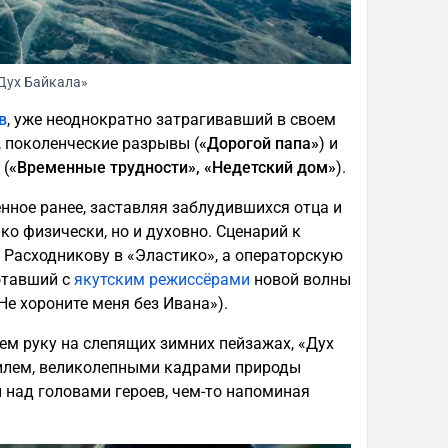
Дух Байкала»
в
, уже неоднократно затрагивавший в своем
, поколенческие разрывы (
«Дорогой папа»
) и
 (
«Временные трудности», «Недетский дом»
).
нное ранее, заставляя заблудившихся отца и
ко физически, но и духовно. Сценарий к
 Расходникову в «Эластико», а операторскую
отавший с
якутским режиссёрами
новой волны
«Не хороните меня без Ивана»).
ем руку на слепящих зимних пейзажах, «Дух
илем, великолепными кадрами природы
 над головами героев, чем-то напоминая
.