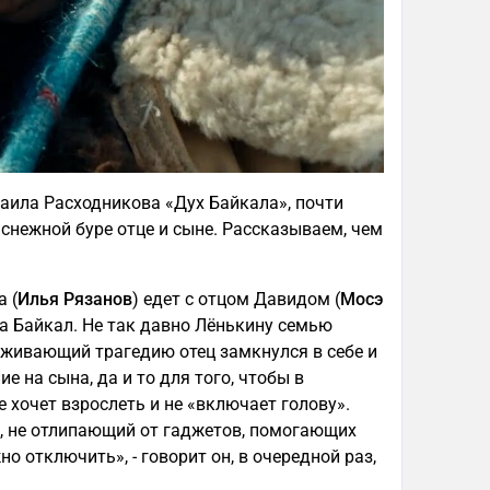
аила Расходникова «Дух Байкала», почти
снежной буре отце и сыне. Рассказываем, чем
 (
Илья Рязанов
) едет с отцом Давидом (
Мосэ
на Байкал. Не так давно Лёнькину семью
еживающий трагедию отец замкнулся в себе и
е на сына, да и то для того, чтобы в
е хочет взрослеть и не «включает голову».
, не отлипающий от гаджетов, помогающих
о отключить», - говорит он, в очередной раз,