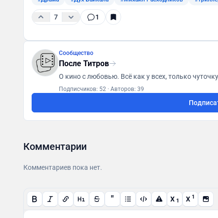
7
1
Сообщество
После Титров
Подписчиков: 52
·
Авторов: 39
Подписа
Комментарии
Комментариев пока нет.
"
1
X
X
1