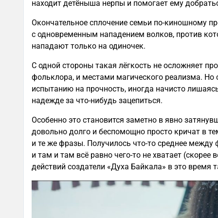
находит детёныша нерпы и помогает ему добраться
Окончательное сплочение семьи по-киношному про
с одновременным нападением волков, против кото
нападают только на одиночек.
С одной стороны такая лёгкость не осложняет пр
фольклора, и местами магического реализма. Но 
испытанию на прочность, иногда начисто лишаясь
надежде за что-нибудь зацепиться.
Особенно это становится заметно в явно затянув
довольно долго и беспомощно просто кричат в тем
и те же фразы. Получилось что-то среднее между
и там и там всё равно чего-то не хватает (скорее
действий создатели «Духа Байкала» в это время т