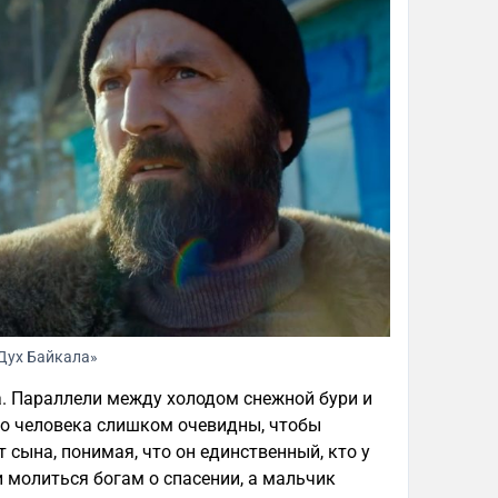
Дух Байкала»
а. Параллели между холодом снежной бури и
го человека слишком очевидны, чтобы
т сына, понимая, что он единственный, кто у
и молиться богам о спасении, а мальчик