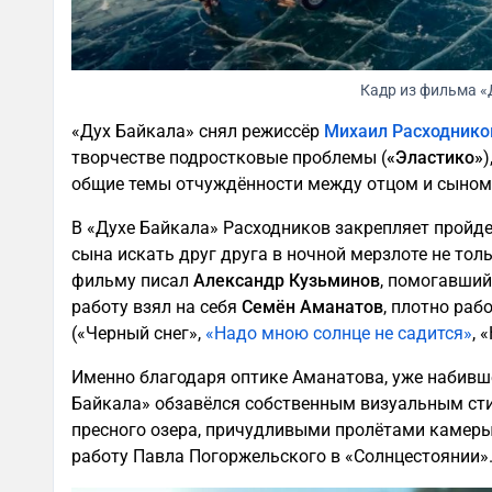
Кадр из фильма «
«Дух Байкала» снял режиссёр
Михаил Расходнико
творчестве подростковые проблемы (
«Эластико»
)
общие темы отчуждённости между отцом и сыном
В «Духе Байкала» Расходников закрепляет пройде
сына искать друг друга в ночной мерзлоте не толь
фильму писал
Александр Кузьминов
, помогавший
работу взял на себя
Семён Аманатов
, плотно раб
(«Черный снег»,
«Надо мною солнце не садится»
, 
Именно благодаря оптике Аманатова, уже набивш
Байкала» обзавёлся собственным визуальным ст
пресного озера, причудливыми пролётами камеры
работу Павла Погоржельского в «Солнцестоянии»