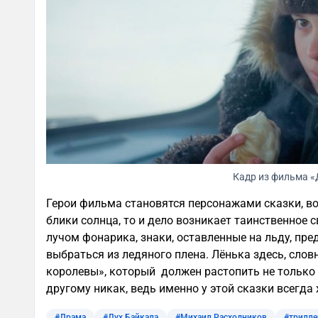
Кадр из фильма «
Герои фильма становятся персонажами сказки, во
блики солнца, то и дело возникает таинственное 
лучом фонарика, знаки, оставленные на льду, пр
выбраться из ледяного плена. Лёнька здесь, сло
королевы», который должен растопить не только с
другому никак, ведь именно у этой сказки всегд
#Драма
#Дух Байкала
#Михаил Расходников
#трилле