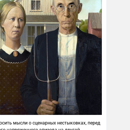
осить мысли о сценарных нестыковках, перед
го напряженного эпизода на другой.