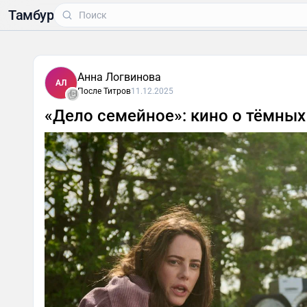
Тамбур
Анна Логвинова
АЛ
После Титров
11.12.2025
«Дело семейное»: кино о тёмных