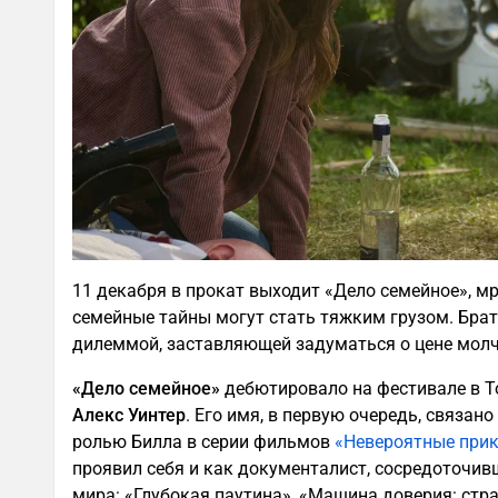
11 декабря в прокат выходит «Дело семейное», мр
семейные тайны могут стать тяжким грузом. Брат
дилеммой, заставляющей задуматься о цене молча
«Дело семейное»
дебютировало на фестивале в То
Алекс Уинтер
. Его имя, в первую очередь, связан
ролью Билла в серии фильмов
«Невероятные прик
проявил себя и как документалист, сосредоточи
мира: «Глубокая паутина», «Машина доверия: стра