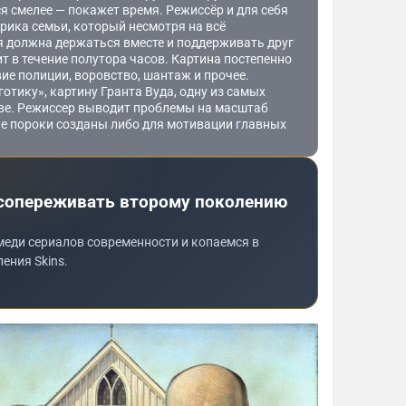
ся смелее — покажет время. Режиссёр и для себя
фрика семьи, который несмотря на всё
я должна держаться вместе и поддерживать друг
т в течение полутора часов. Картина постепенно
ие полиции, воровство, шантаж и прочее.
отику», картину Гранта Вуда, одну из самых
ве. Режиссер выводит проблемы на масштаб
мые пороки созданы либо для мотивации главных
 сопереживать второму поколению
меди сериалов современности и копаемся в
ения Skins.