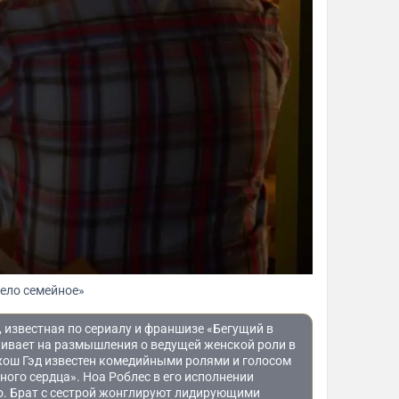
ело семейное»
 известная по сериалу и франшизе «Бегущий в
кивает на размышления о ведущей женской роли в
жош Гэд известен комедийными ролями и голосом
ого сердца». Ноа Роблес в его исполнении
го. Брат с сестрой жонглируют лидирующими