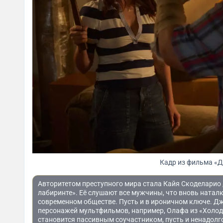
Кадр из фильма «Д
Авторитетом преступного мира стала Кайя Скоделарио ,
лабиринте». Её слушают все мужчины, что вновь натал
современном обществе. Пусть и в ироничном ключе. Д
персонажей мультфильмов, например, Олафа из «Холодн
становится пассивным соучастником, пусть и ненадол