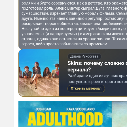
ролями и будто соревнуются, как в детстве. Кто окажет
подготовил роль. Алекс Винтер сыграл Дуга, главного 
сумасшествие, изрекает главную мораль фильма. Семь
друга. Именно эта идея с завидной регулярностью звучи
раскрывает пороки общества: замалчивание, бездейств
Неслучайно один из постеров цитирует «Американскую г
узнаваемых (и пародируемых) в американском искусст
страны, однако они остаются на уровне заявок. Те са
героев, либо просто забываются со временем.
Диана Рукосуева
Skins: почему сложно
сериала?
Разбираем один из лучших дра
поступках героев второго покол
Открыть материал