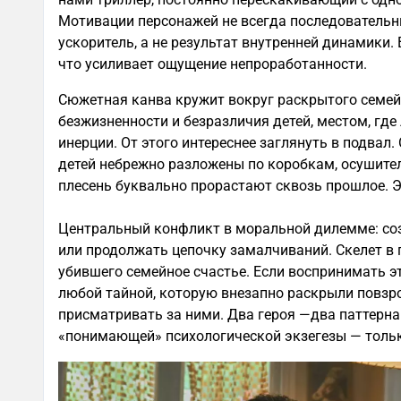
Мотивации персонажей не всегда последовательн
ускоритель, а не результат внутренней динамики. 
что усиливает ощущение непроработанности.
Сюжетная канва кружит вокруг раскрытого семей
безжизненности и безразличия детей, местом, где
инерции. От этого интереснее заглянуть в подвал
детей небрежно разложены по коробкам, осушител
плесень буквально прорастают сквозь прошлое. 
Центральный конфликт в моральной дилемме: соз
или продолжать цепочку замалчиваний. Скелет в 
убившего семейное счастье. Если воспринимать э
любой тайной, которую внезапно раскрыли повзро
присматривать за ними. Два героя —два паттерна
«понимающей» психологической экзегезы — тольк