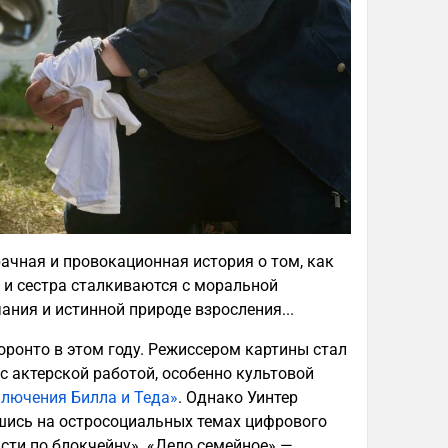
ачная и провокационная история о том, как
 и сестра сталкиваются с моральной
ния и истинной природе взросления...
ронто в этом году. Режиссером картины стал
о с актерской работой, особенно культовой
лючения Билла и Теда»
. Однако Уинтер
вшись на остросоциальных темах цифрового
сти по блокчейну». «Дело семейное» —