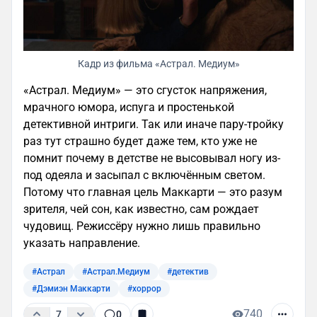
Кадр из фильма «Астрал. Медиум»
«Астрал. Медиум» — это сгусток напряжения,
мрачного юмора, испуга и простенькой
детективной интриги. Так или иначе пару-тройку
раз тут страшно будет даже тем, кто уже не
помнит почему в детстве не высовывал ногу из-
под одеяла и засыпал с включённым светом.
Потому что главная цель Маккарти — это разум
зрителя, чей сон, как известно, сам рождает
чудовищ. Режиссёру нужно лишь правильно
указать направление.
#Астрал
#Астрал.Медиум
#детектив
#Дэмиэн Маккарти
#хоррор
740
7
0