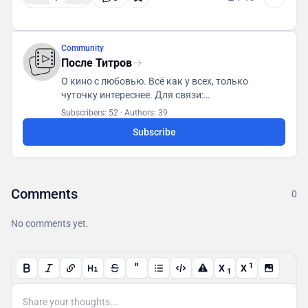
Community
После Титров
О кино с любовью. Всё как у всех, только
чуточку интереснее. Для связи:
posletitrov@yandex.ru
Subscribers: 52
·
Authors: 39
Subscribe
Comments
0
No comments yet.
"
1
X
X
1