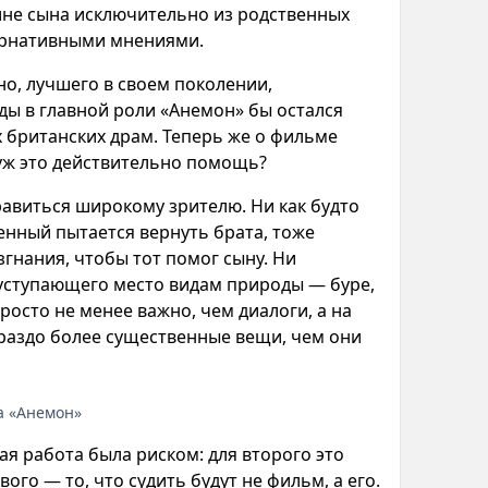
тине сына исключительно из родственных
тернативными мнениями.
но, лучшего в своем поколении,
зды в главной роли «Анемон» бы остался
британских драм. Теперь же о фильме
 уж это действительно помощь?
авиться широкому зрителю. Ни как будто
енный пытается вернуть брата, тоже
гнания, чтобы тот помог сыну. Ни
 уступающего место видам природы — буре,
просто не менее важно, чем диалоги, а на
ораздо более существенные вещи, чем они
а «Анемон»
ная работа была риском: для второго это
го — то, что судить будут не фильм, а его.