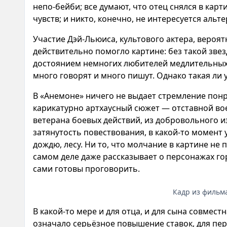
непо-бейби; все думают, что отец снялся в кар
чувств; и никто, конечно, не интересуется аль
Участие Дэй-Льюиса, культового актера, вероят
действительно помогло картине: без такой зве
достоянием немногих любителей медлительных 
много говорят и много пишут. Однако такая ли
В «Анемоне» ничего не выдает стремление понр
карикатурно артхаусный сюжет — отставной во
ветерана боевых действий, из добровольного из
затянутость повествования, в какой-то момент
дождю, лесу. Ни то, что молчание в картине не 
самом деле даже рассказывает о персонажах г
сами готовы проговорить.
Кадр из фильм
В какой-то мере и для отца, и для сына совмест
означало серьёзное повышение ставок, для перво