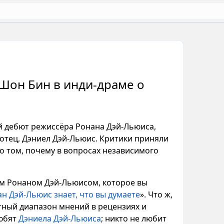
Шон Бин в инди-драме о
й дебют режиссёра Ронана Дэй-Льюиса,
 отец, Дэниел Дэй-Льюис. Критики приняли
о том, почему в вопросах независимого
ом
Ронаном Дэй-Льюисом
, которое вы
н Дэй-Льюис знает, что вы думаете
». Что ж,
тный диапазон мнений в рецензиях и
любят
Дэниела Дэй-Льюиса
; никто не любит