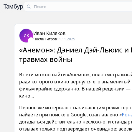
Тамбур
Иван Киляков
ИК
После Титров
11.11.2025
«Анемон»: Дэниел Дэй-Льюис и 
травмах войны
В сети можно найти «Анемон», полнометражны
ради которого в кино вернулся его знаменитый
фильм крайне сдержанно. В нашей рецензии — 
кино...
Первое же интервью с начинающим режиссёр
найдёте при поиске в Google, озаглавлено «
Рона
догадаться действительно несложно, и стандар
отзывах только подтверждает очевидное: все 