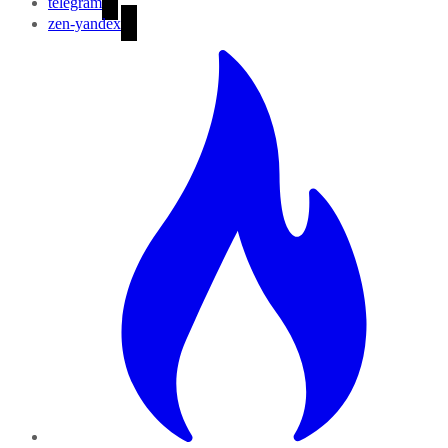
telegram
zen-yandex