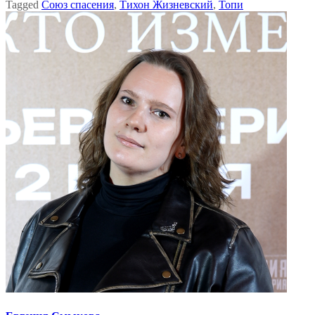
Tagged
Союз спасения
,
Тихон Жизневский
,
Топи