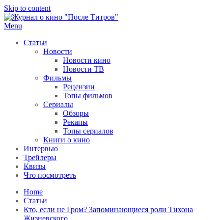
Skip to content
Menu
После титров
Всё как у всех, только чуточку интереснее
Статьи
Новости
Новости кино
Новости ТВ
Фильмы
Рецензии
Топы фильмов
Сериалы
Обзоры
Рекапы
Топы сериалов
Книги о кино
Интервью
Трейлеры
Квизы
Что посмотреть
Home
Статьи
Кто, если не Гром? Запоминающиеся роли Тихона
Жизневского