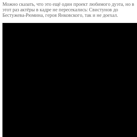
Можно сказать, что это ещё один проект любимого дуэта, но в
этот раз актёры в кадре не пересекались: Свистунов до
Бестужева-Рюмина, героя Янковского, так и не доехал.