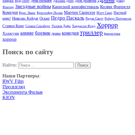
Дом дракона
Аффлек
Брэд Питт
Дени Вильнев
Джонни Депп
Дэвид
Звездные войны
Колин Фаррелл
Каннский кинофестиваль
Финчер
Комедия
Мартин Скорсезе
Настрой
Крис Эванс
Кристофер Нолан
Мэтт Смит
Педро Паскаль
Оскар
кино!
Николас Кейдж
Ридли Скотт
Роберт Паттинсон
Хоррор
Стивен Кинг
Стивен Спилберг
Уиллем Дефо
Харрисон Форд
триллер
аниме
боевик
комедия
Хэллоуин
драма
фантастика
хоррор
Поиск по сайту
Найти:
Наши Партнеры
:
RWV Film
Про:взгляд
Экспонента Фильм
KION