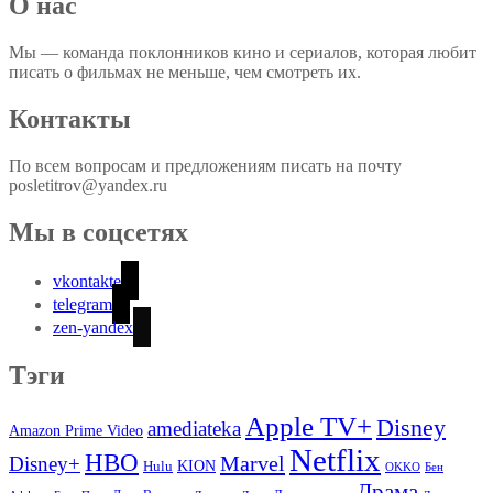
О нас
Мы — команда поклонников кино и сериалов, которая любит
писать о фильмах не меньше, чем смотреть их.
Контакты
По всем вопросам и предложениям писать на почту
posletitrov@yandex.ru
Мы в соцсетях
vkontakte
telegram
zen-yandex
Тэги
Apple TV+
Disney
amediateka
Amazon Prime Video
Netflix
HBO
Marvel
Disney+
Hulu
KION
OKKO
Бен
Драма