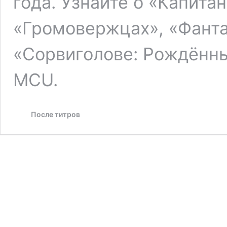
года. Узнайте о «Капита
«Громовержцах», «Фанта
«Сорвиголове: Рождённы
MCU.
После титров