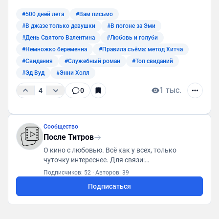
#500 дней лета
#Вам письмо
#В джазе только девушки
#В погоне за Эми
#День Святого Валентина
#Любовь и голуби
#Немножко беременна
#Правила съёма: метод Хитча
#Свидания
#Служебный роман
#Топ свиданий
#Эд Вуд
#Энни Холл
1 тыс.
4
0
Сообщество
После Титров
О кино с любовью. Всё как у всех, только
чуточку интереснее. Для связи:
posletitrov@yandex.ru
Подписчиков: 52
·
Авторов: 39
Подписаться