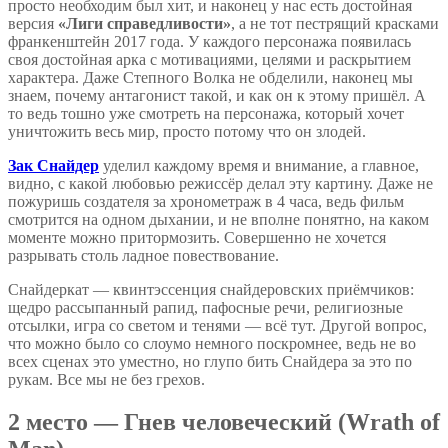
просто необходим был хит, и наконец у нас есть достойная
версия
«Лиги справедливости»
, а не тот пестрящий красками
франкенштейн 2017 года. У каждого персонажа появилась
своя достойная арка с мотивациями, целями и раскрытием
характера. Даже Степного Волка не обделили, наконец мы
знаем, почему антагонист такой, и как он к этому пришёл. А
то ведь тошно уже смотреть на персонажа, который хочет
уничтожить весь мир, просто потому что он злодей.
Зак Снайдер
уделил каждому время и внимание, а главное,
видно, с какой любовью режиссёр делал эту картину. Даже не
пожуришь создателя за хронометраж в 4 часа, ведь фильм
смотрится на одном дыхании, и не вполне понятно, на каком
моменте можно притормозить. Совершенно не хочется
разрывать столь ладное повествование.
Снайдеркат — квинтэссенция снайдеровских приёмчиков:
щедро рассыпанный рапид, пафосные речи, религиозные
отсылки, игра со светом и тенями — всё тут. Другой вопрос,
что можно было со слоумо немного поскромнее, ведь не во
всех сценах это уместно, но глупо бить Снайдера за это по
рукам. Все мы не без грехов.
2 место — Гнев человеческий (Wrath of