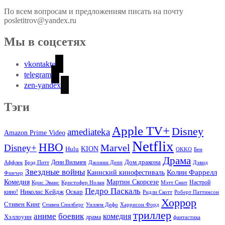
По всем вопросам и предложениям писать на почту
posletitrov@yandex.ru
Мы в соцсетях
vkontakte
telegram
zen-yandex
Тэги
Apple TV+
Disney
amediateka
Amazon Prime Video
Netflix
HBO
Marvel
Disney+
Hulu
KION
OKKO
Бен
Драма
Дом дракона
Аффлек
Брэд Питт
Дени Вильнев
Джонни Депп
Дэвид
Звездные войны
Колин Фаррелл
Каннский кинофестиваль
Финчер
Комедия
Мартин Скорсезе
Настрой
Крис Эванс
Кристофер Нолан
Мэтт Смит
Педро Паскаль
Оскар
кино!
Николас Кейдж
Ридли Скотт
Роберт Паттинсон
Хоррор
Стивен Кинг
Стивен Спилберг
Уиллем Дефо
Харрисон Форд
триллер
аниме
боевик
комедия
Хэллоуин
драма
фантастика