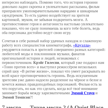
интересно наблюдать. Помимо того, что история героини
довольно ладно скроена и увлекательно рассказана, фильм
приправлен умопомрачительными нарядами и шикарным
саундтреком. То есть удачно воздействует на зрителя
картинкой, звуком, не забывая подкрепить мозги. А
противостояние героя и антагониста настолько увлекательно
показано, что не сразу понимаешь за кого тебе болеть, ведь
оба персонажа достойно ведут свою игру.
Сочетая в себе разный набор удачных находок и слаженную
работу всех специалистов кинематографа,
«Круэлла»
умудряется попасть в зрителей совершенно разных категорий:
любителей моды и поклонников музыки, фанатов
оригинальной истории и людей, незнакомых с
первоисточником.
Крэйг Гилеспи
, который уже подарил нам
«Тоню против всех» и выступил режиссёром нескольких
серий шоу «В ритме жизни», показал что умеет раскрывать во
всей красе противоречивость героинь. Ведь искушенным
зрителям уже давно надоело разделение на чёрное и белое и
хочется живых правдоподобных персонажей. Фильм есть за
что поругать, но как это сделать, когда всё твоё внимание
занимает борьба между харизматичными
Эммой Стоун
и
Эммой Томпсон
?!
7 место — Тихое место 2 (A Quiet Place