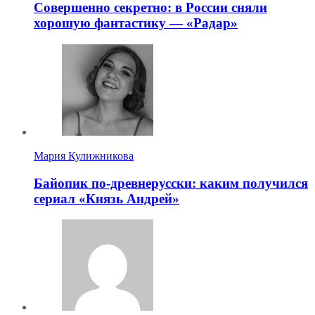
Совершенно секретно: в России сняли
хорошую фантастику — «Радар»
Мария Кулижникова
Байопик по-древнерусски: каким получился
сериал «Князь Андрей»