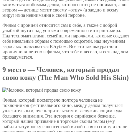
заниматься любимым делом, которого отец не понимает, а во
втором — детище мстит своему «отцу» (а заодно и всему
миру) из-за невнимания к своей персоне.
Фильм с иронией относится сам к себе, а также с доброй
улыбкой шутит над устоями современного интернет-мира.
Над техномагнатами, семейными парочками, которые создают
себе идеальные образы с помощью соцсетей, над неумением
взрослых пользоваться Ютубом. Всё это так аккуратно и
иронично вплетено в фильм, что тебе и весело, и есть над чем
призадуматься.
9 место — Человек, который продал
свою кожу (The Man Who Sold His Skin)
Фильм, который посмотрело полтора человека из
поклонников фестивального кино, между делом получился
увлекательным, очень зрительским и заслуживающим куда
большего внимания. Эта история о сирийском беженце,
который нашёл призвание в торговле своим телом (ему
набили татуировку с шенгенской визой на всю спину и стали
показывать на выставках), может рассматриваться как