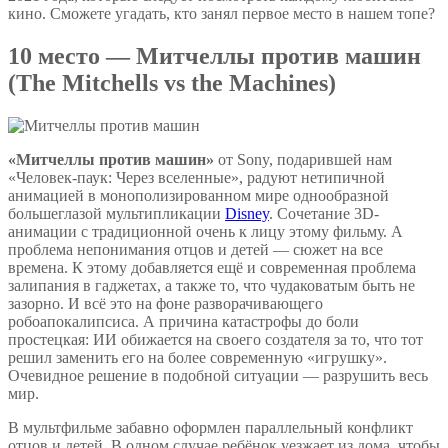
кино. Сможете угадать, кто занял первое место в нашем топе?
10 место — Митчеллы против машин
(The Mitchells vs the Machines)
«Митчеллы против машин»
от Sony, подарившей нам
«Человек-паук: Через вселенные», радуют нетипичной
анимацией в монополизированном мире однообразной
большеглазой мультипликации
Disney
. Сочетание 3D-
анимации с традиционной очень к лицу этому фильму. А
проблема непонимания отцов и детей — сюжет на все
времена. К этому добавляется ещё и современная проблема
залипания в гаджетах, а также то, что чудаковатым быть не
зазорно. И всё это на фоне разворачивающего
робоапокалипсиса. А причина катастрофы до боли
простецкая: ИИ обижается на своего создателя за то, что тот
решил заменить его на более современную «игрушку».
Очевидное решение в подобной ситуации — разрушить весь
мир.
В мультфильме забавно оформлен параллельный конфликт
отцов и детей. В одном случае ребёнок уезжает из дома, чтобы