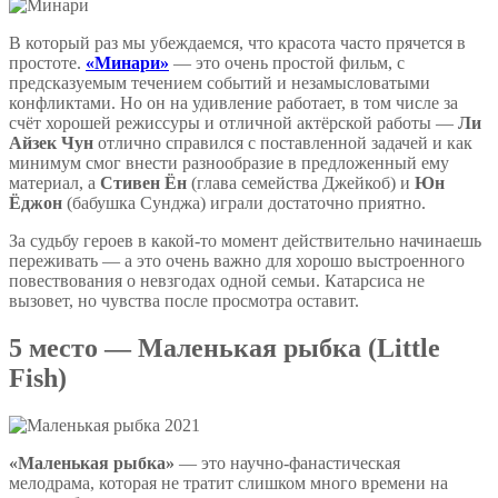
В который раз мы убеждаемся, что красота часто прячется в
простоте.
«Минари»
— это очень простой фильм, с
предсказуемым течением событий и незамысловатыми
конфликтами. Но он на удивление работает, в том числе за
счёт хорошей режиссуры и отличной актёрской работы —
Ли
Айзек Чун
отлично справился с поставленной задачей и как
минимум смог внести разнообразие в предложенный ему
материал, а
Стивен Ён
(глава семейства Джейкоб) и
Юн
Ёджон
(бабушка Сунджа) играли достаточно приятно.
За судьбу героев в какой-то момент действительно начинаешь
переживать — а это очень важно для хорошо выстроенного
повествования о невзгодах одной семьи. Катарсиса не
вызовет, но чувства после просмотра оставит.
5 место — Маленькая рыбка (Little
Fish)
«Маленькая рыбка»
— это научно-фанастическая
мелодрама, которая не тратит слишком много времени на