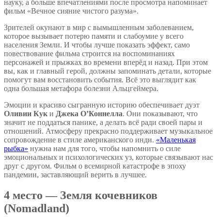
науку, а больше впечатлениями после просмотра напоминает
фильм «Вечное сияние чистого разума».
Зрителей окунают в мир с вымышленным заболеванием,
которое вызывает потерю памяти и слабоумие у всего
населения Земли. И чтобы лучше показать эффект, само
повествование фильма строится на воспоминаниях
персонажей и прыжках во времени вперёд и назад. При этом
вы, как и главный герой, должны запоминать детали, которые
помогут вам восстановить события. Всё это выглядит как
одна большая метафора болезни Альцгеймера.
Эмоции и красиво сыгранную историю обеспечивает дуэт
Оливии Кук
и
Джека О’Коннелла
. Они показывают, что
значит не поддаться панике, а делать всё ради своей пары и
отношений. Атмосферу прекрасно поддерживает музыкальное
сопровождение в стиле американского инди.
«Маленькая
рыбка»
нужна нам для того, чтобы напомнить о силе
эмоциональных и психологических уз, которые связывают нас
друг с другом. Фильм о всемирной катастрофе в эпоху
пандемии, заставляющий верить в лучшее.
4 место — Земля кочевников
(Nomadland)