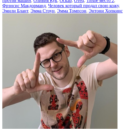
против машин
,
Оливия Кук
,
Оскар
,
Отец
,
Тихое место 2
,
Фрэнсис Макдорманд
,
Человек который продал свою кожу
,
Эмили Блант
,
Эмма Стоун
,
Эмма Томпсон
,
Энтони Хопкинс