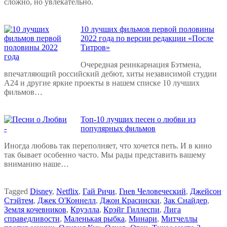
сложно, но увлекательно.
10 лучших фильмов первой половины
2022 года по версии редакции «После
Титров»
Очередная реинкарнация Бэтмена,
впечатляющий российский дебют, хиты независимой студии
А24 и другие яркие проекты в нашем списке 10 лучших
фильмов…
Топ-10 лучших песен о любви из
популярных фильмов
Иногда любовь так переполняет, что хочется петь. И в кино
так бывает особенно часто. Мы рады представить вашему
вниманию наше…
Tagged
Disney
,
Netflix
,
Гай Ричи
,
Гнев Человеческий
,
Джейсон
Стэйтем
,
Джек О'Коннелл
,
Джон Красински
,
Зак Снайдер
,
Земля кочевников
,
Круэлла
,
Крэйг Гиллеспи
,
Лига
справедливости
,
Маленькая рыбка
,
Минари
,
Митчеллы