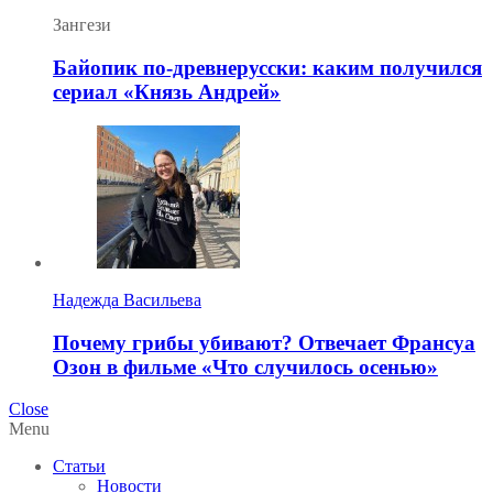
Зангези
Байопик по-древнерусски: каким получился
сериал «Князь Андрей»
Надежда Васильева
Почему грибы убивают? Отвечает Франсуа
Озон в фильме «Что случилось осенью»
Close
Menu
Статьи
Новости