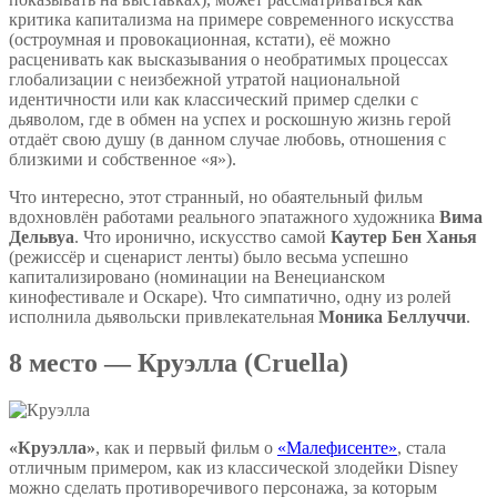
критика капитализма на примере современного искусства
(остроумная и провокационная, кстати), её можно
расценивать как высказывания о необратимых процессах
глобализации с неизбежной утратой национальной
идентичности или как классический пример сделки с
дьяволом, где в обмен на успех и роскошную жизнь герой
отдаёт свою душу (в данном случае любовь, отношения с
близкими и собственное «я»).
Что интересно, этот странный, но обаятельный фильм
вдохновлён работами реального эпатажного художника
Вима
Дельвуа
. Что иронично, искусство самой
Каутер Бен Ханья
(режиссёр и сценарист ленты) было весьма успешно
капитализировано (номинации на Венецианском
кинофестивале и Оскаре). Что симпатично, одну из ролей
исполнила дьявольски привлекательная
Моника Беллуччи
.
8 место — Круэлла (Cruella)
«Круэлла»
, как и первый фильм о
«Малефисенте»
, стала
отличным примером, как из классической злодейки Disney
можно сделать противоречивого персонажа, за которым