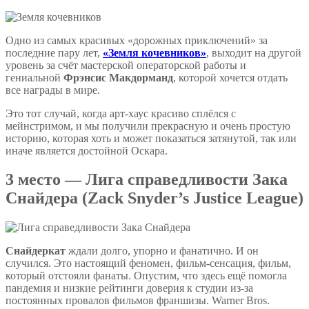
Одно из самых красивых «дорожных приключений» за
последние пару лет,
«Земля кочевников»
, выходит на другой
уровень за счёт мастерской операторской работы и
гениальной
Фрэнсис Макдорманд
, которой хочется отдать
все награды в мире.
Это тот случай, когда арт-хаус красиво сплёлся с
мейнстримом, и мы получили прекрасную и очень простую
историю, которая хоть и может показаться затянутой, так или
иначе является достойной Оскара.
3 место — Лига справедливости Зака
Снайдера (Zack Snyder’s Justice League)
Снайдеркат
ждали долго, упорно и фанатично. И он
случился. Это настоящий феномен, фильм-сенсация, фильм,
который отстояли фанаты. Опустим, что здесь ещё помогла
пандемия и низкие рейтинги доверия к студии из-за
постоянных провалов фильмов франшизы. Warner Bros.