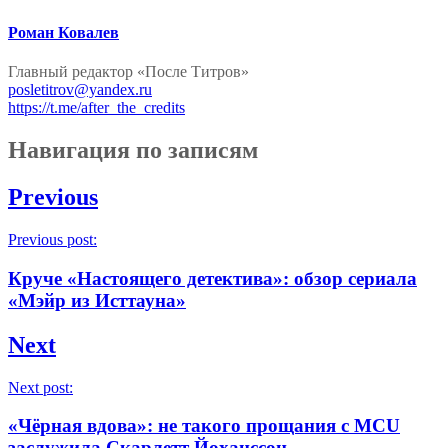
Роман Ковалев
Главный редактор «После Титров»
posletitrov@yandex.ru
https://t.me/after_the_credits
Навигация по записям
Previous
Previous post:
Круче «Настоящего детектива»: обзор сериала
«Мэйр из Исттауна»
Next
Next post:
«Чёрная вдова»: не такого прощания с MCU
заслужила Скарлетт Йоханссон