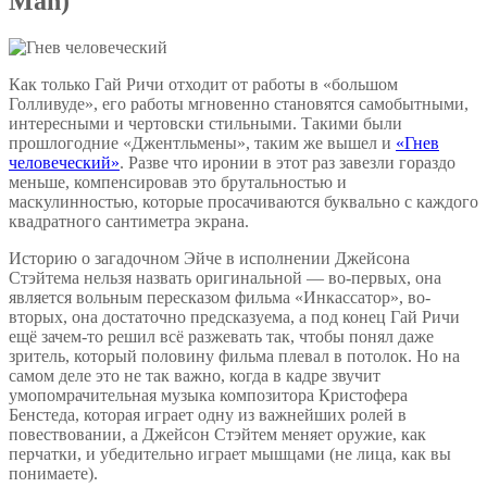
Man)
Как только Гай Ричи отходит от работы в «большом
Голливуде», его работы мгновенно становятся самобытными,
интересными и чертовски стильными. Такими были
прошлогодние «Джентльмены», таким же вышел и
«Гнев
человеческий»
. Разве что иронии в этот раз завезли гораздо
меньше, компенсировав это брутальностью и
маскулинностью, которые просачиваются буквально с каждого
квадратного сантиметра экрана.
Историю о загадочном Эйче в исполнении Джейсона
Стэйтема нельзя назвать оригинальной — во-первых, она
является вольным пересказом фильма «Инкассатор», во-
вторых, она достаточно предсказуема, а под конец Гай Ричи
ещё зачем-то решил всё разжевать так, чтобы понял даже
зритель, который половину фильма плевал в потолок. Но на
самом деле это не так важно, когда в кадре звучит
умопомрачительная музыка композитора Кристофера
Бенстеда, которая играет одну из важнейших ролей в
повествовании, а Джейсон Стэйтем меняет оружие, как
перчатки, и убедительно играет мышцами (не лица, как вы
понимаете).