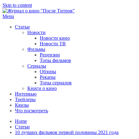
Skip to content
Menu
После титров
Всё как у всех, только чуточку интереснее
Статьи
Новости
Новости кино
Новости ТВ
Фильмы
Рецензии
Топы фильмов
Сериалы
Обзоры
Рекапы
Топы сериалов
Книги о кино
Интервью
Трейлеры
Квизы
Что посмотреть
Home
Статьи
10 лучших фильмов первой половины 2021 года