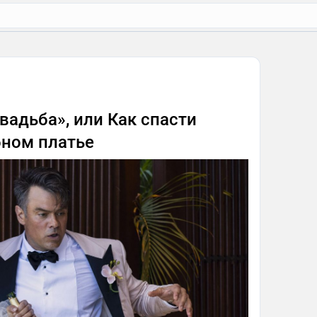
адьба», или Как спасти
бном платье