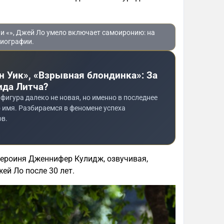
» и «», Джей Ло умело включает самоиронию: на
биографии.
н Уик», «Взрывная блондинка»: За
ида Литча?
фигура далеко не новая, но именно в последнее
 имя. Разбираемся в феномене успеха
в.
героиня Дженнифер Кулидж, озвучивая,
ей Ло после 30 лет.