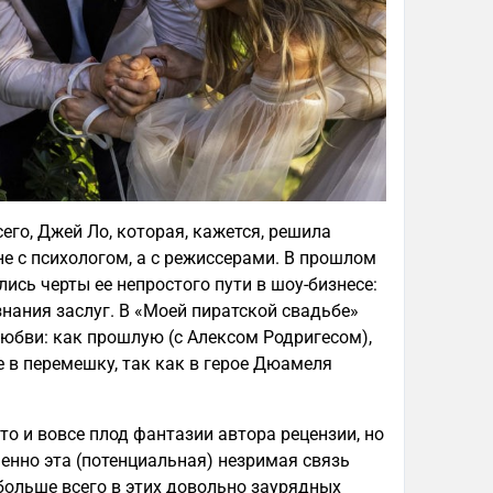
го, Джей Ло, которая, кажется, решила
е с психологом, а с режиссерами. В прошлом
ись черты ее непростого пути в шоу-бизнесе:
знания заслуг. В «Моей пиратской свадьбе»
любви: как прошлую (с Алексом Родригесом),
е в перемешку, так как в герое Дюамеля
то и вовсе плод фантазии автора рецензии, но
менно эта (потенциальная) незримая связь
больше всего в этих довольно заурядных