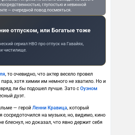
епосредственностью, глупостью и невинной
енте — очередной повод посмеяться.
ние отпуском, или Богатые тоже
еский сериал HBO про отпуск на Гавайях,
и чистилище.
ля
, то очевидно, что актер весело провел
пара, хотя химии им немного не хватило. Но и
, вряд ли бы подошел лучше. Зато с
Оуэном
есный дуэт.
ильме — герой
Ленни Кравица
, который
я сосредоточился на музыке, но, видимо, кино
не блеснул, но доказал, что явно держит себя