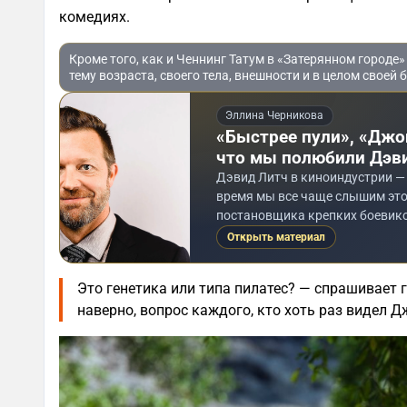
комедиях.
Кроме того, как и Ченнинг Татум в «Затерянном городе
тему возраста, своего тела, внешности и в целом своей 
Эллина Черникова
«Быстрее пули», «Джо
что мы полюбили Дэв
Дэвид Литч в киноиндустрии — 
время мы все чаще слышим это
постановщика крепких боевико
Открыть материал
Это генетика или типа пилатес? — спрашивает 
наверно, вопрос каждого, кто хоть раз видел Дж