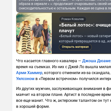
образа в сериале « »: продолжает очаровывать своей н
снисходительностью к остальным. Каждая ее сцена в л
Роман Ковалев
«Белый лотос»: очище
плачут
«Белый лотос» — новый сатирич
который превращается в ад…ил
Открыть материал
Что касается главного кавалера —
Джоша Дюаме
время на съемках. Из них с Джей Ло вышла милая 
Арми Хаммер
, которого отменили из-за скандала
Уилсоном
в «Первом встречном» получился интер
Из других мужчин, заслуживающих внимания в ф
маячит на втором плане. Артист в последнее врем
все еще манит. Что ж, актерским талантом он тут 
в хорошей форме.