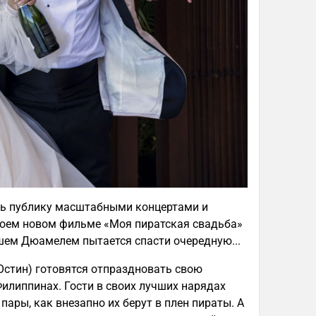
ть публику масштабными концертами и
воем новом фильме «Моя пиратская свадьба»
шем Дюамелем пытается спасти очередную...
 Остин) готовятся отпраздновать свою
Филиппинах. Гости в своих лучших нарядах
ары, как внезапно их берут в плен пираты. А