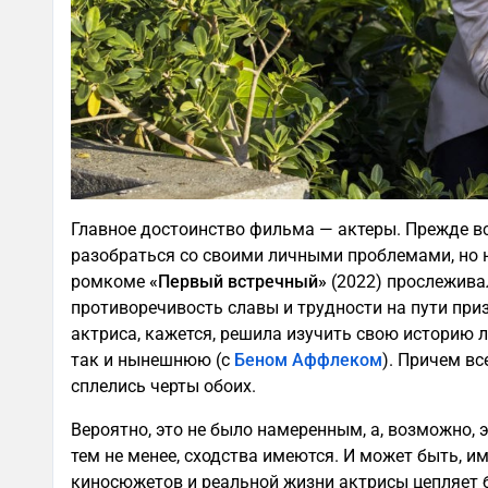
Главное достоинство фильма — актеры. Прежде все
разобраться со своими личными проблемами, но н
ромкоме
«Первый встречный»
(2022) прослеживал
противоречивость славы и трудности на пути при
актриса, кажется, решила изучить свою историю 
так и нынешнюю (с
Беном Аффлеком
). Причем вс
сплелись черты обоих.
Вероятно, это не было намеренным, а, возможно, э
тем не менее, сходства имеются. И может быть, и
киносюжетов и реальной жизни актрисы цепляет 