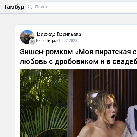
Тамбур
Надежда Васильева
После Титров
12.02.2023
Экшен-ромком «Моя пиратская св
любовь с дробовиком и в сваде