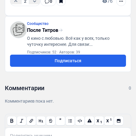
76
2
0
Сообщество
После Титров
О кино с любовью. Всё как у всех, только
чуточку интереснее. Для связи:
posletitrov@yandex.ru
Подписчиков: 52
·
Авторов: 39
Подписаться
Комментарии
0
Комментариев пока нет.
"
1
X
X
1