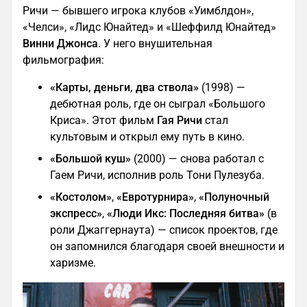
Ричи — бывшего игрока клубов «Уимблдон»,
«Челси», «Лидс Юнайтед» и «Шеффилд Юнайтед»
Винни Джонса
. У него внушительная
фильмография:
«Карты, деньги, два ствола»
(1998) —
дебютная роль, где он сыграл «Большого
Криса». Этот фильм
Гая Ричи
стал
культовым и открыл ему путь в кино.
«Большой куш»
(2000) — снова работал с
Гаем Ричи, исполнив роль Тони Пулезуба.
«Костолом»
,
«Евротурнира»
,
«Полуночный
экспресс»
,
«Люди Икс: Последняя битва»
(в
роли Джаггернаута) — список проектов, где
он запомнился благодаря своей внешности и
харизме.