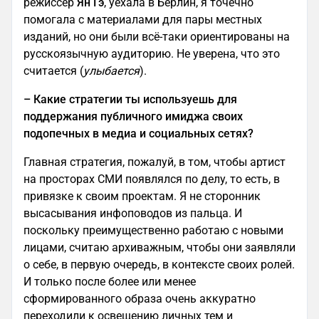
режиссёр
Ян Гэ
, уехала в Берлин, я точечно
помогала с материалами для пары местных
изданий, но они были всё-таки ориентированы на
русскоязычную аудиторию. Не уверена, что это
считается (
улыбается
).
– Какие стратегии ты используешь для
поддержания публичного имиджа своих
подопечных в медиа и социальных сетях?
Главная стратегия, пожалуй, в том, чтобы артист
на просторах СМИ появлялся по делу, то есть, в
привязке к своим проектам. Я не сторонник
высасывания инфоповодов из пальца. И
поскольку преимущественно работаю с новыми
лицами, считаю архиважным, чтобы они заявляли
о себе, в первую очередь, в контексте своих ролей.
И только после более или менее
сформированного образа очень аккуратно
переходили к освещению личных тем и