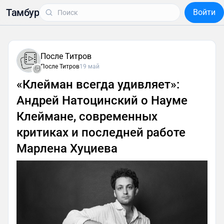
Тамбур
Войти
После Титров
После Титров
19 май
«Клейман всегда удивляет»:
Андрей Натоцинский о Науме
Клеймане, современных
критиках и последней работе
Марлена Хуциева