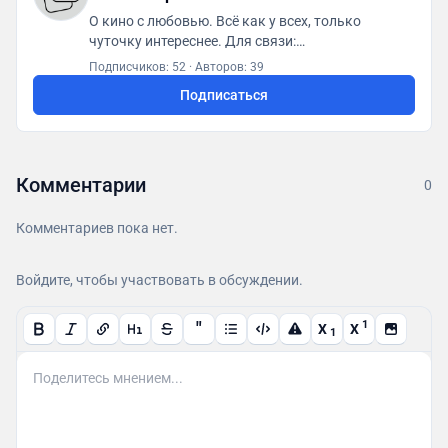
О кино с любовью. Всё как у всех, только
чуточку интереснее. Для связи:
posletitrov@yandex.ru
Подписчиков: 52
·
Авторов: 39
Подписаться
Комментарии
0
Комментариев пока нет.
Войдите, чтобы участвовать в обсуждении.
"
1
X
X
1