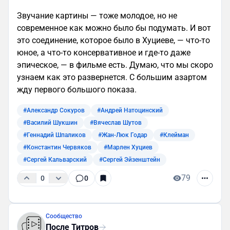
Звучание картины — тоже молодое, но не
современное как можно было бы подумать. И вот
это соединение, которое было в Хуциеве, — что-то
юное, а что-то консервативное и где-то даже
эпическое, — в фильме есть. Думаю, что мы скоро
узнаем как это развернется. С большим азартом
жду первого большого показа.
#Александр Сокуров
#Андрей Натоцинский
#Василий Шукшин
#Вячеслав Шутов
#Геннадий Шпаликов
#Жан-Люк Годар
#Клейман
#Константин Червяков
#Марлен Хуциев
#Сергей Кальварский
#Сергей Эйзенштейн
79
0
0
Сообщество
После Титров