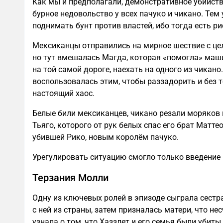
Как мы и предполагали, демонстративное убийст
бурное недовольство у всех пачуко и чикано. Тем
поднимать бунт против властей, ибо тогда есть р
Мексиканцы отправились на мирное шествие с цел
но тут вмешалась Магда, которая «помогла» маш
на той самой дороге, наехать на одного из чикано
воспользовалась этим, чтобы раззадорить и без 
настоящий хаос.
Белые били мексиканцев, чикано резали моряков и
Тьяго, которого от рук белых спас его брат Матте
убившей Рико, новым королём пачуко.
Урегулировать ситуацию смогло только введение 
Терзания Молли
Одну из ключевых ролей в эпизоде сыграла сестр
с ней из страны, затем призналась матери, что не
узнала о том, что Хаззлет и его семья были убит