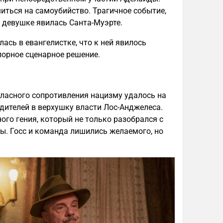
иться на самоубийство. Трагичное событие,
й девушке явилась Санта-Муэрте.
ась в евангелистке, что к ней явилось
порное сценарное решение.
гласного сопротивления нацизму удалось на
дителей в верхушку власти Лос-Анджелеса.
ого гения, который не только разобрался с
бы. Госс и команда лишились желаемого, но