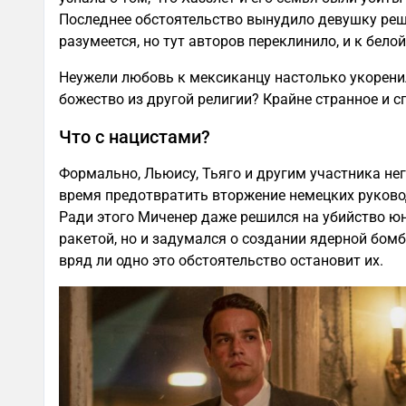
Последнее обстоятельство вынудило девушку реш
разумеется, но тут авторов переклинило, и к бело
Неужели любовь к мексиканцу настолько укоренил
божество из другой религии? Крайне странное и с
Что с нацистами?
Формально, Льюису, Тьяго и другим участника не
время предотвратить вторжение немецких руково
Ради этого Миченер даже решился на убийство юн
ракетой, но и задумался о создании ядерной бом
вряд ли одно это обстоятельство остановит их.