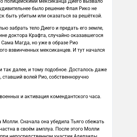
во полицейскими мексиканца Диего вызвало
 удивительнее было решение Флая Рико не
иск быть убитым или оказаться за решёткой.
ью забрать тело Диего и предать его земле,
ине доктора Крафта, случайно оказавшегося
. Сама Магда, но уже в образе Рио
того взвинченных мексиканцев. И тут начался
 так далее, и тому подобное. Досталось даже
о, ставший волей Рио, собственноручно
военных и активация комендантского часа.
а Молли. Сначала она убедила Тьяго сбежать
счастна в своём амплуа. После этого Молли
ы при непосредственном участии Аделаиды.