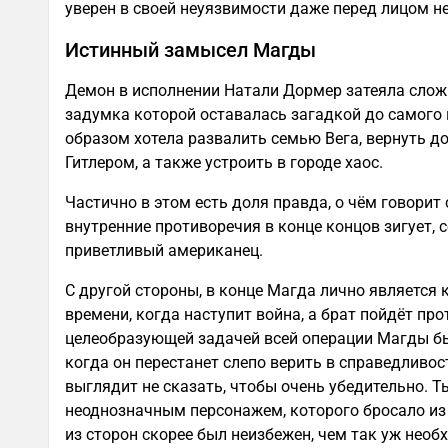
уверен в своей неуязвимости даже перед лицом н
Истинный замысел Магды
Демон в исполнении Натали Дормер затеяла сло
задумка которой оставалась загадкой до самого 
образом хотела развалить семью Вега, вернуть д
Гитлером, а также устроить в городе хаос.
Частично в этом есть доля правда, о чём говорит
внутренние противоречия в конце концов зигует, 
приветливый американец.
С другой стороны, в конце Магда лично является к
времени, когда наступит война, а брат пойдёт про
целеобразующей задачей всей операции Магды бы
когда он перестанет слепо верить в справедливост
выглядит не сказать, чтобы очень убедительно. Т
неоднозначным персонажем, которого бросало из 
из сторон скорее был неизбежен, чем так уж необ