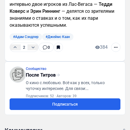
интервью двое игроков из Лас-Вегаса —
Тедди
Коверс
и
Эрин Риннинг
— делятся со зрителями
знаниями о ставках и о том, как их пари
оказываются успешными.
#Адам Сэндлер
#Джеймс Каан
384
2
0
Сообщество
После Титров
О кино с любовью. Всё как у всех, только
чуточку интереснее. Для связи:
posletitrov@yandex.ru
Подписчиков: 52
·
Авторов: 39
Подписаться