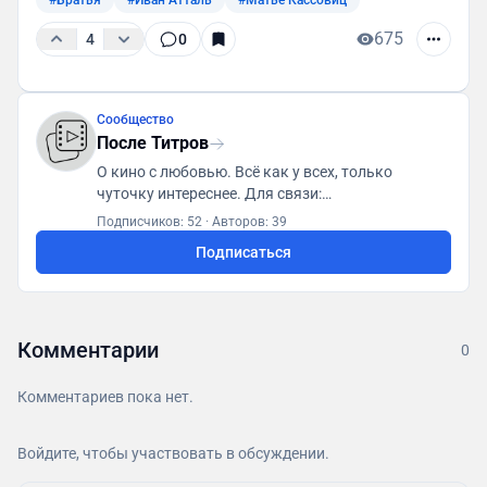
#Братья
#Иван Атталь
#Матье Кассовиц
675
4
0
Сообщество
После Титров
О кино с любовью. Всё как у всех, только
чуточку интереснее. Для связи:
posletitrov@yandex.ru
Подписчиков: 52
·
Авторов: 39
Подписаться
Комментарии
0
Комментариев пока нет.
Войдите, чтобы участвовать в обсуждении.