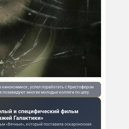
 кинокомиксе , успел поработать с Кристофером
е позавидуют многие молодые коллеги по цеху.
елый и специфический фильм
ражей Галактики»
льм «Вечные», который поставила оскароносная