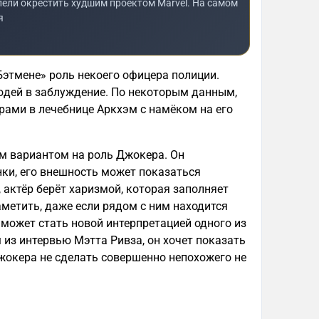
пели окрестить худшим проектом Marvel. На самом
я
Бэтмене» роль некоего офицера полиции.
юдей в заблуждение. По некоторым данным,
трами в лечебнице Аркхэм с намёком на его
ым вариантом на роль Джокера. Он
нки, его внешность может показаться
 актёр берёт харизмой, которая заполняет
аметить, даже если рядом с ним находится
ж может стать новой интерпретацией одного из
 из интервью Мэтта Ривза, он хочет показать
жокера не сделать совершенно непохожего не