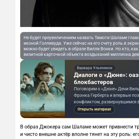
Не будет преувеличением назвать Тимоти Шаламе глав
иконой Голливуда. Уже сейчас на его счету роль в экра
можно будет увидеть в образе Вилли Вонки. Но кто, ка
визитной карточкой объекта воздыханий миллиона деву
Варвара Ульяненок
Диалоги о «Дюне»: оа
блокбастеров
Поговорим о «Дюне» Дени Вильн
Фрэнка Герберта и впервые по
конфликтом, развернувшимся в
Открыть материал
В образ Джокера сам Шаламе может привнести тр
и чисто внешне актёр вполне тянет на эту роль: е