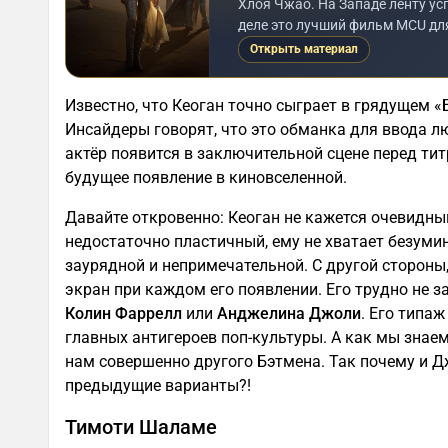
Хлоя Чжао. На Западе ленту ус
деле это лучший фильм MCU дл
Открыть материал
Известно, что Кеоган точно сыграет в грядущем «
Инсайдеры говорят, что это обманка для ввода л
актёр появится в заключительной сцене перед ти
будущее появление в киновселенной.
Давайте откровенно: Кеоган не кажется очевидн
недостаточно пластичный, ему не хватает безуми
заурядной и непримечательной. С другой стороны,
экран при каждом его появлении. Его трудно не з
Колин Фаррелл
или
Анджелина Джоли
. Его типа
главных антигероев поп-культуры. А как мы знаем
нам совершенно другого Бэтмена. Так почему и Д
предыдущие варианты?!
Тимоти Шаламе