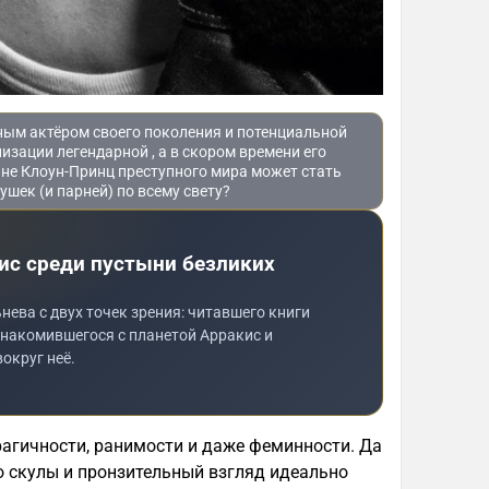
ным актёром своего поколения и потенциальной
низации легендарной , а в скором времени его
к не Клоун-Принц преступного мира может стать
шек (и парней) по всему свету?
зис среди пустыни безликих
ева с двух точек зрения: читавшего книги
знакомившегося с планетой Арракис и
округ неё.
агичности, ранимости и даже феминности. Да
го скулы и пронзительный взгляд идеально