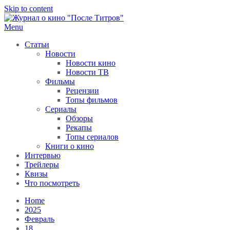
Skip to content
Menu
После титров
Всё как у всех, только чуточку интереснее
Статьи
Новости
Новости кино
Новости ТВ
Фильмы
Рецензии
Топы фильмов
Сериалы
Обзоры
Рекапы
Топы сериалов
Книги о кино
Интервью
Трейлеры
Квизы
Что посмотреть
Home
2025
Февраль
18