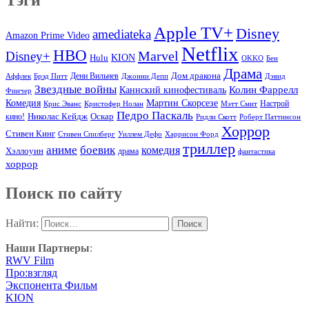
Apple TV+
Disney
amediateka
Amazon Prime Video
Netflix
HBO
Marvel
Disney+
Hulu
KION
OKKO
Бен
Драма
Дом дракона
Аффлек
Брэд Питт
Дени Вильнев
Джонни Депп
Дэвид
Звездные войны
Колин Фаррелл
Каннский кинофестиваль
Финчер
Комедия
Мартин Скорсезе
Настрой
Крис Эванс
Кристофер Нолан
Мэтт Смит
Педро Паскаль
Оскар
кино!
Николас Кейдж
Ридли Скотт
Роберт Паттинсон
Хоррор
Стивен Кинг
Стивен Спилберг
Уиллем Дефо
Харрисон Форд
триллер
аниме
боевик
комедия
Хэллоуин
драма
фантастика
хоррор
Поиск по сайту
Найти:
Наши Партнеры
:
RWV Film
Про:взгляд
Экспонента Фильм
KION