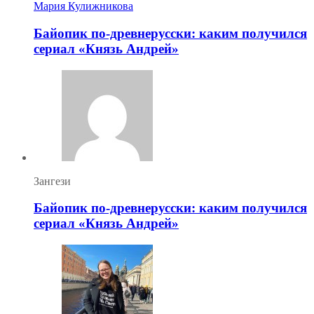
Мария Кулижникова
Байопик по-древнерусски: каким получился
сериал «Князь Андрей»
Зангези
Байопик по-древнерусски: каким получился
сериал «Князь Андрей»