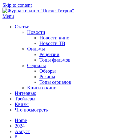
Skip to content
Menu
После титров
Всё как у всех, только чуточку интереснее
Статьи
Новости
Новости кино
Новости ТВ
Фильмы
Рецензии
Топы фильмов
Сериалы
Обзоры
Рекапы
Топы сериалов
Книги о кино
Интервью
Трейлеры
Квизы
Что посмотреть
Home
2024
Август
6