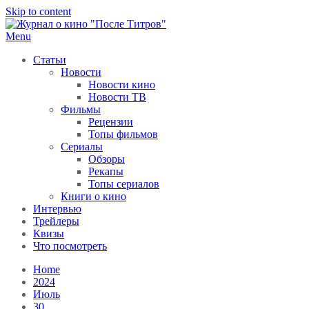
Skip to content
Menu
После титров
Всё как у всех, только чуточку интереснее
Статьи
Новости
Новости кино
Новости ТВ
Фильмы
Рецензии
Топы фильмов
Сериалы
Обзоры
Рекапы
Топы сериалов
Книги о кино
Интервью
Трейлеры
Квизы
Что посмотреть
Home
2024
Июль
30