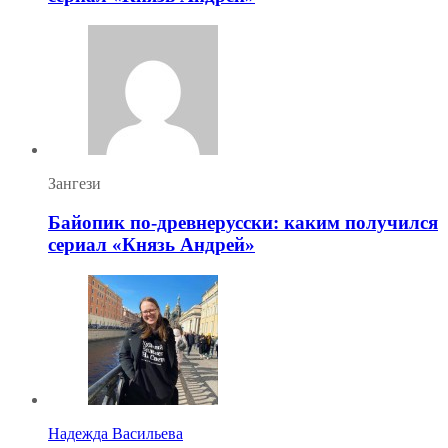
Зангези
Байопик по-древнерусски: каким получился
сериал «Князь Андрей»
Надежда Васильева