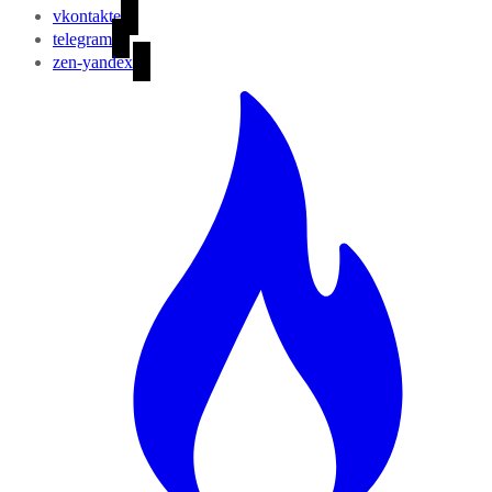
vkontakte
telegram
zen-yandex