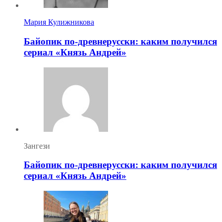
Мария Кулижникова
Байопик по-древнерусски: каким получился
сериал «Князь Андрей»
Зангези
Байопик по-древнерусски: каким получился
сериал «Князь Андрей»