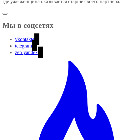
где уже женщина оказывается старше своего партнера.
Мы в соцсетях
vkontakte
telegram
zen-yandex