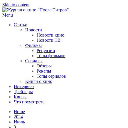
Skip to content
Menu
После титров
Всё как у всех, только чуточку интереснее
Статьи
Новости
Новости кино
Новости ТВ
Фильмы
Рецензии
Топы фильмов
Сериалы
Обзоры
Рекапы
Топы сериалов
Книги о кино
Интервью
Трейлеры
Квизы
Что посмотреть
Home
2024
Июль
3