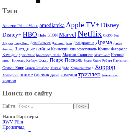
Тэги
Apple TV+
Disney
amediateka
Amazon Prime Video
Netflix
HBO
Marvel
Disney+
Hulu
KION
OKKO
Бен
Драма
Дом дракона
Аффлек
Брэд Питт
Дени Вильнев
Джонни Депп
Дэвид
Звездные войны
Колин Фаррелл
Каннский кинофестиваль
Финчер
Комедия
Мартин Скорсезе
Настрой
Крис Эванс
Кристофер Нолан
Мэтт Смит
Педро Паскаль
Оскар
кино!
Николас Кейдж
Ридли Скотт
Роберт Паттинсон
Хоррор
Стивен Кинг
Стивен Спилберг
Уиллем Дефо
Харрисон Форд
триллер
аниме
боевик
комедия
Хэллоуин
драма
фантастика
хоррор
Поиск по сайту
Найти:
Наши Партнеры
:
RWV Film
Про:взгляд