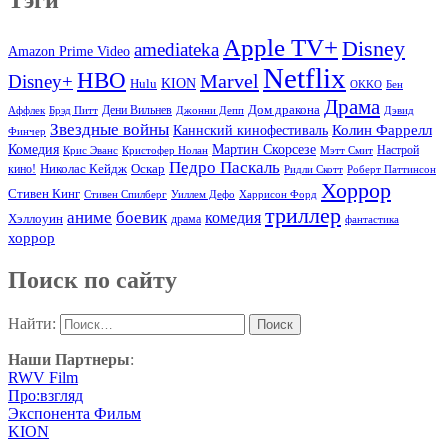
Apple TV+
Disney
amediateka
Amazon Prime Video
Netflix
HBO
Marvel
Disney+
Hulu
KION
OKKO
Бен
Драма
Дом дракона
Аффлек
Брэд Питт
Дени Вильнев
Джонни Депп
Дэвид
Звездные войны
Колин Фаррелл
Каннский кинофестиваль
Финчер
Комедия
Мартин Скорсезе
Настрой
Крис Эванс
Кристофер Нолан
Мэтт Смит
Педро Паскаль
Оскар
кино!
Николас Кейдж
Ридли Скотт
Роберт Паттинсон
Хоррор
Стивен Кинг
Стивен Спилберг
Уиллем Дефо
Харрисон Форд
триллер
аниме
боевик
комедия
Хэллоуин
драма
фантастика
хоррор
Поиск по сайту
Найти:
Наши Партнеры
:
RWV Film
Про:взгляд
Экспонента Фильм
KION