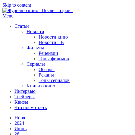
Skip to content
Menu
После титров
Всё как у всех, только чуточку интереснее
Статьи
Новости
Новости кино
Новости ТВ
Фильмы
Рецензии
Топы фильмов
Сериалы
Обзоры
Рекапы
Топы сериалов
Книги о кино
Интервью
Трейлеры
Квизы
Что посмотреть
Home
2024
Июнь
26