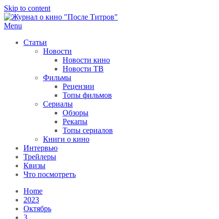
Skip to content
Menu
После титров
Всё как у всех, только чуточку интереснее
Статьи
Новости
Новости кино
Новости ТВ
Фильмы
Рецензии
Топы фильмов
Сериалы
Обзоры
Рекапы
Топы сериалов
Книги о кино
Интервью
Трейлеры
Квизы
Что посмотреть
Home
2023
Октябрь
3