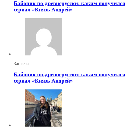
Байопик по-древнерусски: каким получился
сериал «Князь Андрей»
Зангези
Байопик по-древнерусски: каким получился
сериал «Князь Андрей»