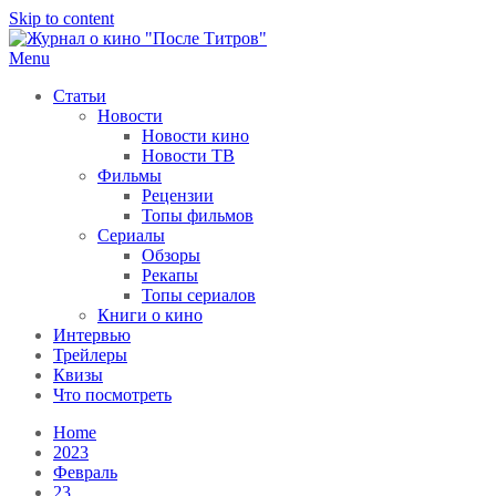
Skip to content
Menu
После титров
Всё как у всех, только чуточку интереснее
Статьи
Новости
Новости кино
Новости ТВ
Фильмы
Рецензии
Топы фильмов
Сериалы
Обзоры
Рекапы
Топы сериалов
Книги о кино
Интервью
Трейлеры
Квизы
Что посмотреть
Home
2023
Февраль
23