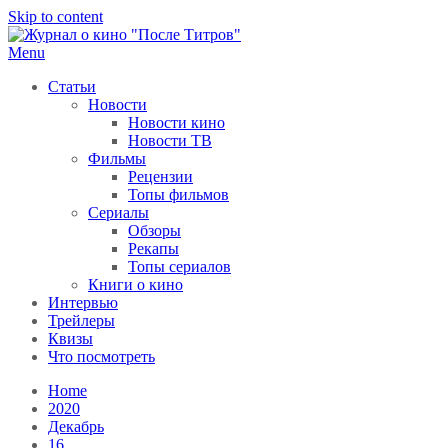
Skip to content
Menu
После титров
Всё как у всех, только чуточку интереснее
Статьи
Новости
Новости кино
Новости ТВ
Фильмы
Рецензии
Топы фильмов
Сериалы
Обзоры
Рекапы
Топы сериалов
Книги о кино
Интервью
Трейлеры
Квизы
Что посмотреть
Home
2020
Декабрь
16