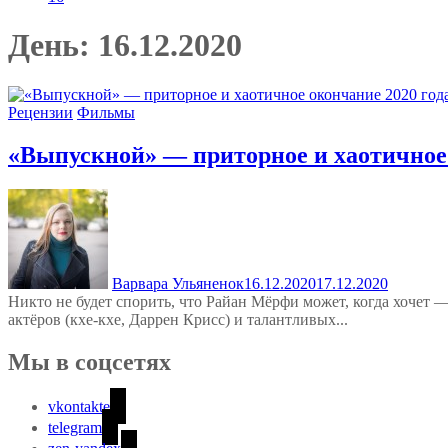
День:
16.12.2020
Рецензии
Фильмы
«Выпускной» — приторное и хаотичное 
Варвара Ульяненок
16.12.2020
17.12.2020
Никто не будет спорить, что Райан Мёрфи может, когда хочет
актёров (кхе-кхе, Даррен Крисс) и талантливых...
Мы в соцсетях
vkontakte
telegram