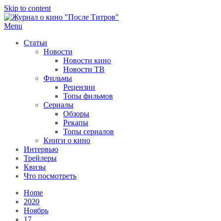
Skip to content
Menu
После титров
Всё как у всех, только чуточку интереснее
Статьи
Новости
Новости кино
Новости ТВ
Фильмы
Рецензии
Топы фильмов
Сериалы
Обзоры
Рекапы
Топы сериалов
Книги о кино
Интервью
Трейлеры
Квизы
Что посмотреть
Home
2020
Ноябрь
17