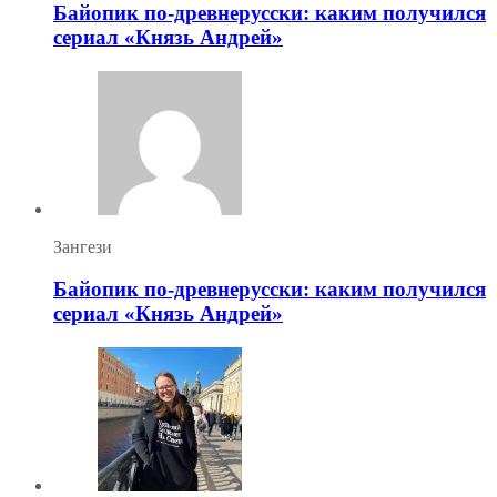
Байопик по-древнерусски: каким получился
сериал «Князь Андрей»
Зангези
Байопик по-древнерусски: каким получился
сериал «Князь Андрей»