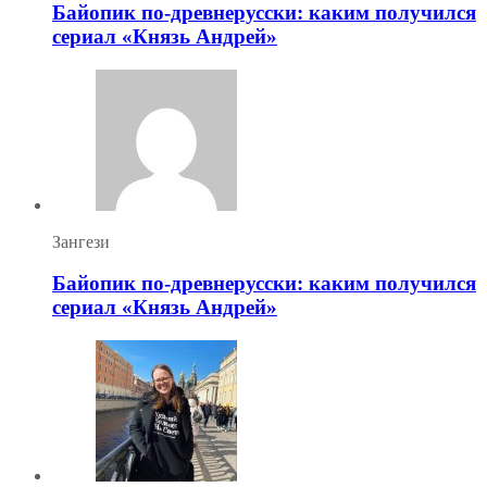
Байопик по-древнерусски: каким получился
сериал «Князь Андрей»
Зангези
Байопик по-древнерусски: каким получился
сериал «Князь Андрей»