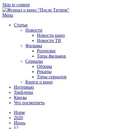
Skip to content
Menu
После титров
Всё как у всех, только чуточку интереснее
Статьи
Новости
Новости кино
Новости ТВ
Фильмы
Рецензии
Топы фильмов
Сериалы
Обзоры
Рекапы
Топы сериалов
Книги о кино
Интервью
Трейлеры
Квизы
Что посмотреть
Home
2020
Июнь
12